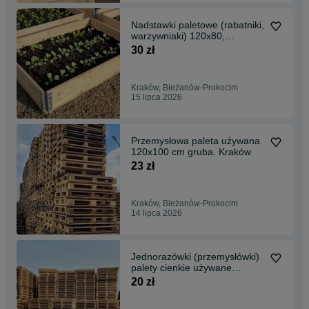
Nadstawki paletowe (rabatniki,
warzywniaki) 120x80,
120x100, 60x80 cm
30 zł
Kraków, Bieżanów-Prokocim
15 lipca 2026
Przemysłowa paleta używana
120x100 cm gruba. Kraków
23 zł
Kraków, Bieżanów-Prokocim
14 lipca 2026
Jednorazówki (przemysłówki)
palety cienkie używane
120x80 Kraków (Rybitwy)
20 zł