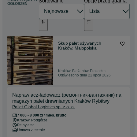
ZNALEŹLIŚMY 11
Sortowanie
Opcje przeglądania
OGŁOSZEŃ
Skup palet używanych
Kraków, Małopolska
Kraków, Bieżanów-Prokocim
Odświeżono dnia 22 lipca 2026
Naprawiacz-ładowacz (ремонтник-вантажник) na
magazyn palet drewnianych Kraków Rybitwy
Pallet Global Logistics sp. z o. o.
7 000 - 8 000 zł / mies. brutto
Kraków
, Podgórze
Pełny etat
Umowa zlecenie