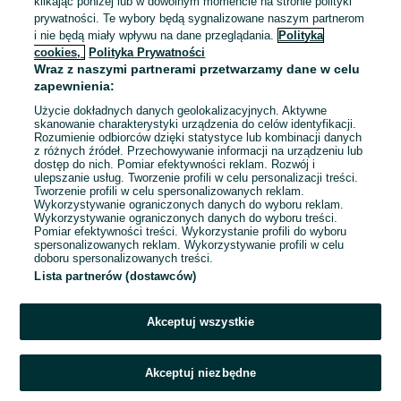
klikając poniżej lub w dowolnym momencie na stronie polityki
24 zł
prywatności. Te wybory będą sygnalizowane naszym partnerom
i nie będą miały wpływu na dane przeglądania.
Polityka
cookies,
Polityka Prywatności
Kraków, Bieżanów-Prokocim
Wraz z naszymi partnerami przetwarzamy dane w celu
14 lipca 2026
zapewnienia:
Użycie dokładnych danych geolokalizacyjnych. Aktywne
skanowanie charakterystyki urządzenia do celów identyfikacji.
Rozumienie odbiorców dzięki statystyce lub kombinacji danych
1
2
z różnych źródeł. Przechowywanie informacji na urządzeniu lub
dostęp do nich. Pomiar efektywności reklam. Rozwój i
ulepszanie usług. Tworzenie profili w celu personalizacji treści.
Tworzenie profili w celu spersonalizowanych reklam.
Wykorzystywanie ograniczonych danych do wyboru reklam.
Wykorzystywanie ograniczonych danych do wyboru treści.
Pomiar efektywności treści. Wykorzystanie profili do wyboru
spersonalizowanych reklam. Wykorzystywanie profili w celu
doboru spersonalizowanych treści.
Lista partnerów (dostawców)
Akceptuj wszystkie
Akceptuj niezbędne
Zadzwoń / SMS