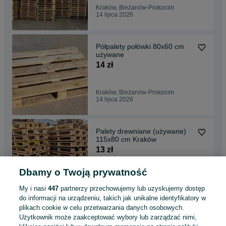
Kraków, Bieżanów-Prokocim
14 lipca 2026
Półpalety połówki 80x60 cm
używane
14 zł
Kraków, Bieżanów-Prokocim
14 lipca 2026
Palety drewniane (używane)
115x80 cm Kraków
13 zł
Dbamy o Twoją prywatność
Kraków, Bieżanów-Prokocim
14 lipca 2026
My i nasi
447
partnerzy przechowujemy lub uzyskujemy dostęp
do informacji na urządzeniu, takich jak unikalne identyfikatory w
plikach cookie w celu przetwarzania danych osobowych.
Palety 120x120 cm
Użytkownik może zaakceptować wybory lub zarządzać nimi,
1200x1200 (używane) Kraków