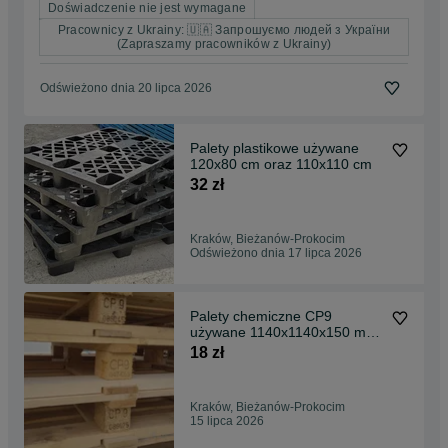
Doświadczenie nie jest wymagane
Pracownicy z Ukrainy: 🇺🇦 Запрошуємо людей з України
(Zapraszamy pracowników z Ukrainy)
Odświeżono dnia 20 lipca 2026
Palety plastikowe używane
120x80 cm oraz 110x110 cm
32 zł
Kraków, Bieżanów-Prokocim
Odświeżono dnia 17 lipca 2026
Palety chemiczne CP9
używane 1140x1140x150 mm
Kraków
18 zł
Kraków, Bieżanów-Prokocim
15 lipca 2026